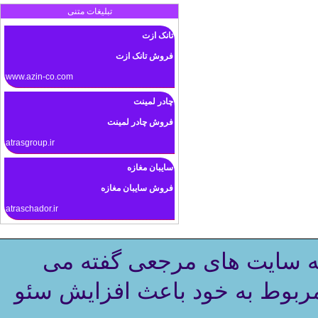
تبلیغات متنی
تانک ازت
فروش تانک ازت
www.azin-co.com
چادر لمینت
فروش چادر لمینت
atrasgroup.ir
سایبان مغازه
فروش سایبان مغازه
atraschador.ir
ه سایت های مرجعی گفته می
مربوط به خود باعث افزایش سئو