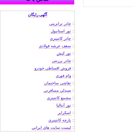
آگهی رایگان
::
چادر ترانزیتی
::
تور استانبول
::
چادر کانتینری
::
سقف عرشه فولادی
::
تور کیش
::
چادر برزنتی
::
فروش اقساطی خودرو
::
وام فوری
::
نقاشی ساختمان
::
صندلی مسافرتی
::
مشمع کانتینری
::
تور آنتالیا
::
اسکرابر
::
پارچه کانتینری
::
لیست سایت های ایرانی