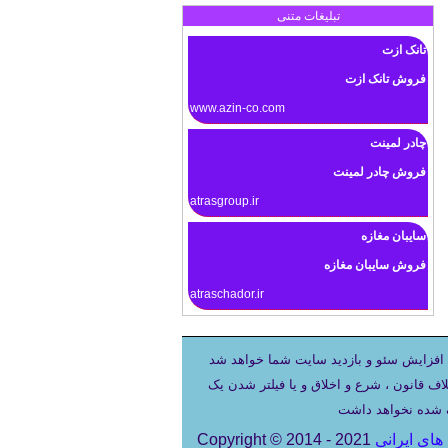
تبلیغات متنی
تانک ازت
فروش تانک ازت
www.azin-co.com
چادر لمینت
فروش چادر لمینت
atrasgroup.ir
سایبان مغازه
فروش سایبان مغازه
atraschador.ir
افزایش سئو و بازدید سایت شما خواهد شد
ف قانون ، شرع و اخلاق و یا فیلتر شدن یک
های ایرانی
Copyright © 2014 - 2021