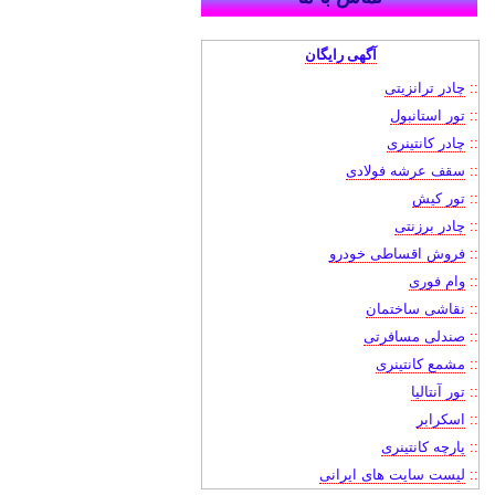
آگهی رایگان
::
چادر ترانزیتی
::
تور استانبول
::
چادر کانتینری
::
سقف عرشه فولادی
::
تور کیش
::
چادر برزنتی
::
فروش اقساطی خودرو
::
وام فوری
::
نقاشی ساختمان
::
صندلی مسافرتی
::
مشمع کانتینری
::
تور آنتالیا
::
اسکرابر
::
پارچه کانتینری
::
لیست سایت های ایرانی